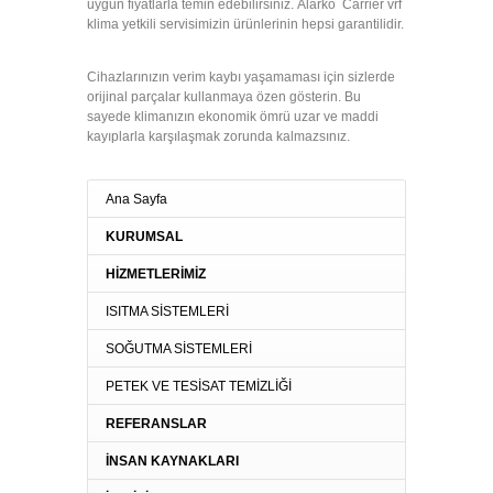
uygun fiyatlarla temin edebilirsiniz. Alarko Carrier vrf
klima yetkili servisimizin ürünlerinin hepsi garantilidir.
Cihazlarınızın verim kaybı yaşamaması için sizlerde
orijinal parçalar kullanmaya özen gösterin. Bu
sayede klimanızın ekonomik ömrü uzar ve maddi
kayıplarla karşılaşmak zorunda kalmazsınız.
Ana Sayfa
KURUMSAL
HİZMETLERİMİZ
ISITMA SİSTEMLERİ
SOĞUTMA SİSTEMLERİ
PETEK VE TESİSAT TEMİZLİĞİ
REFERANSLAR
İNSAN KAYNAKLARI