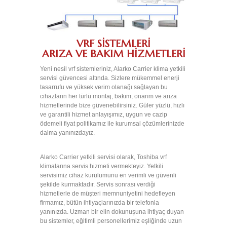
KLİMA
ARIZA
VE
BAKIM
VRF SİSTEMLERİ
ARIZA VE BAKIM HİZMETLERİ
VRF
ARIZA
Yeni nesil vrf sistemleriniz, Alarko Carrier klima yetkili
VE
servisi güvencesi altında. Sizlere mükemmel enerji
BAKIM
tasarrufu ve yüksek verim olanağı sağlayan bu
cihazların her türlü montaj, bakım, onarım ve arıza
PETEK
hizmetlerinde bize güvenebilirsiniz. Güler yüzlü, hızlı
VE
ve garantili hizmet anlayışımız, uygun ve cazip
TESİSAT
ödemeli fiyat politikamız ile kurumsal çözümlerinizde
TEMİZLİĞİ
daima yanınızdayız.
ÜRÜNLER
Alarko Carrier yetkili servisi olarak, Toshiba vrf
klimalarına servis hizmeti vermekteyiz. Yetkili
KOMBİ
servisimiz cihaz kurulumunu en verimli ve güvenli
şekilde kurmaktadır. Servis sonrası verdiği
BRÜLÖR
hizmetlerle de müşteri memnuniyetini hedefleyen
firmamız, bütün ihtiyaçlarınızda bir telefonla
KLİMA
yanınızda. Uzman bir elin dokunuşuna ihtiyaç duyan
bu sistemler, eğitimli personellerimiz eşliğinde uzun