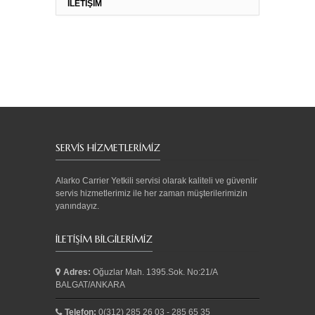
İLETİŞİM
SERVİS HİZMETLERİMİZ
Alarko Carrier Yetkili servisi olarak kaliteli ve güvenlir
servis hizmetlerimiz ile her zaman müşterilerimizin
yanındayız.
İLETIŞIM BILGILERIMIZ
Adres:
Oğuzlar Mah. 1395.Sok. No:21/A
BALGAT/ANKARA
Telefon:
0(312) 285 26 03 - 285 65 35