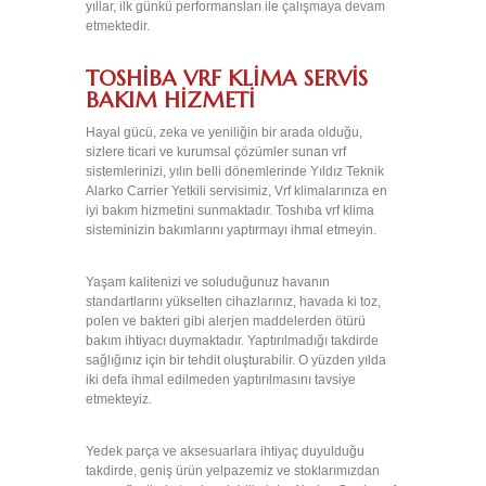
yıllar, ilk günkü performansları ile çalışmaya devam
VRF
etmektedir.
SİSTEMLERİ
REFERANSLAR
TOSHIBA VRF KLIMA SERVIS
BAKIM HIZMETI
İNSAN
Hayal gücü, zeka ve yeniliğin bir arada olduğu,
KAYNAKLARI
sizlere ticari ve kurumsal çözümler sunan vrf
sistemlerinizi, yılın belli dönemlerinde Yıldız Teknik
İLETİŞİM
Alarko Carrier Yetkili servisimiz, Vrf klimalarınıza en
iyi bakım hizmetini sunmaktadır. Toshıba vrf klima
sisteminizin bakımlarını yaptırmayı ihmal etmeyin.
Yaşam kalitenizi ve soluduğunuz havanın
standartlarını yükselten cihazlarınız, havada ki toz,
polen ve bakteri gibi alerjen maddelerden ötürü
bakım ihtiyacı duymaktadır. Yaptırılmadığı takdirde
sağlığınız için bir tehdit oluşturabilir. O yüzden yılda
iki defa ihmal edilmeden yaptırılmasını tavsiye
etmekteyiz.
Yedek parça ve aksesuarlara ihtiyaç duyulduğu
takdirde, geniş ürün yelpazemiz ve stoklarımızdan