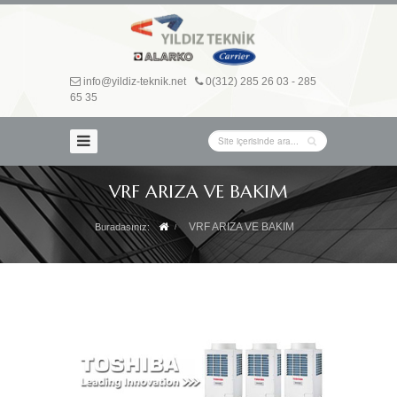
Ana
Sayfa
KURUMSAL
info@yildiz-teknik.net
0(312) 285 26 03 - 285
65 35
HİZMETLERİMİZ
ISITMA
SİSTEMLERİ
VRF ARIZA VE BAKIM
KOMBİ
ARIZA
VE
VRF ARIZA VE BAKIM
Buradasınız:
BAKIM
BRÜLÖR
ARIZA
VE
BAKIM
SOĞUTMA
SİSTEMLERİ